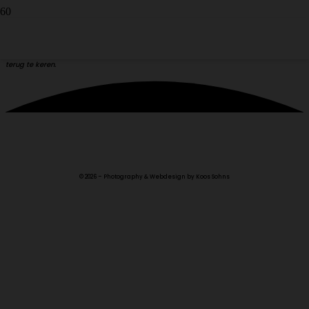
ZWART / WIT.
KLIK op een foto voor een groter formaat en gebruik daarna de pijlen, < of > en X om
terug te keren.
© 2026 – Photography & Webdesign by Koos Sohns